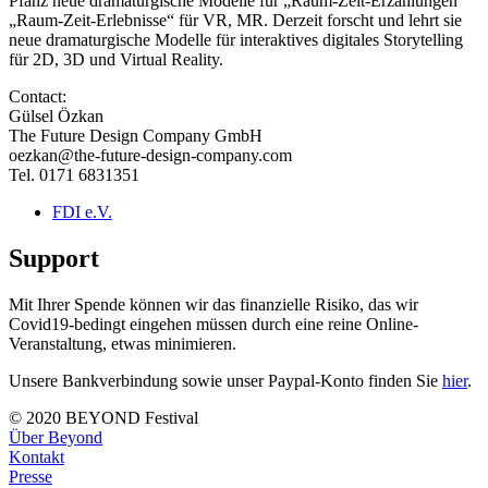
Pfanz neue dramaturgische Modelle für „Raum-Zeit-Erzählungen“
„Raum-Zeit-Erlebnisse“ für VR, MR. Derzeit forscht und lehrt sie
neue dramaturgische Modelle für interaktives digitales Storytelling
für 2D, 3D und Virtual Reality.
Contact:
Gülsel Özkan
The Future Design Company GmbH
oezkan@the-future-design-company.com
Tel. 0171 6831351
FDI e.V.
Support
Mit Ihrer Spende können wir das finanzielle Risiko, das wir
Covid19-bedingt eingehen müssen durch eine reine Online-
Veranstaltung, etwas minimieren.
Unsere Bankverbindung sowie unser Paypal-Konto finden Sie
hier
.
© 2020 BEYOND Festival
Über Beyond
Kontakt
Presse