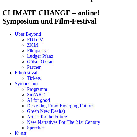
CLIMATE CHANGE
– online!
Symposium und Film-Festival
Über Beyond
FDI e.V.
ZKM
Filmpalast
Ludger Pfanz
Gülsel Özkan
Partner
Filmfestival
Tickets
Symposium
Programm
Sm(ART
AI for good
Designing From Emerging Futures
Green New Deal(s)
Artists for the Future
New Narratives For The 21st Century
Sprecher
Kunst