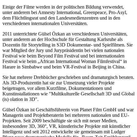
Einige der Filme werden in der politischen Bildung verwendet,
unter anderem bei Amnesty International, Greenpeace, Pro-Asyl,
dem Flüchtlingsrat und den Landesmedienzentren und in den
verschiedenen internationalen Universitäten.
2011 unterrichtete Gülsel Özkan an verschiedenen Universitäten,
unter anderem an der Hochschule für Gestaltung Karlsruhe als
Dozentin für Storytelling in S3D Dokumentar- und Spielfilmen. Sie
war Mitglied der Jury und Jurypräsidentin bei vielen nationalen
Festival wie beim Beyond Film Festival und bei internationalen
Festival wie beim „African International Woman Filmfestival“ in
Harare in Simbabwe und beim VR-Festival in Beijing in China.
Sie hat mehrere Drehbücher geschrieben und dramaturgisch beraten.
Als 3D-Produzentin hat sie zur Umsetzung vieler Projekte
beigetragen, vor allem Kurzfilme, Dokumentationen und
Kunstinstallationen wie "Multikulturelle Gesellschaft 3D und Global
(is) olation in 3D".
Gülsel Özkan ist Geschäftsführerin von Planet Film GmbH und war
Managerin und Projektberaterin bei mehreren nationalen und EU-
Projekten. Seit 2009 beschäftigte sie sich mit neuer Medien,
insbesondere 3D, 360°, VR, künstlerische Projekte mit künstlicher
Intelligenz und seit 2012 entwickelte sie gemeinsam mit Ludger